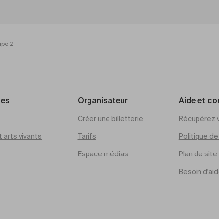
upe 2
ies
Organisateur
Aide et co
Créer une billetterie
Récupérez v
 arts vivants
Tarifs
Politique d
Espace médias
Plan de site
Besoin d'aid