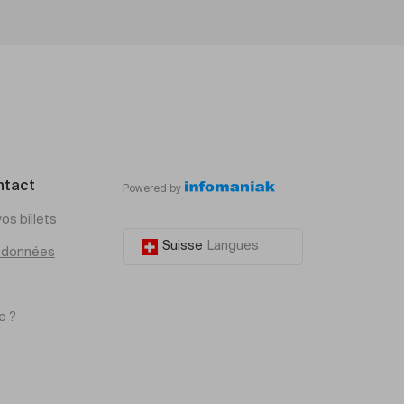
ntact
Powered by
os billets
Suisse
Langues
e données
e ?