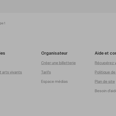
pe 1
ies
Organisateur
Aide et co
Créer une billetterie
Récupérez v
 arts vivants
Tarifs
Politique d
Espace médias
Plan de site
Besoin d'aid