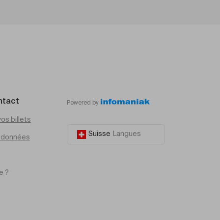
ntact
Powered by
os billets
Suisse
Langues
e données
e ?