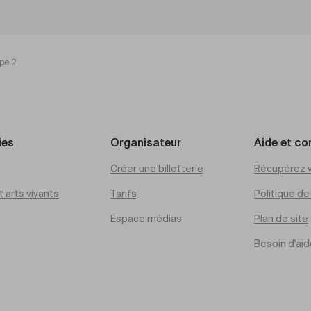
upe 2
ies
Organisateur
Aide et co
Créer une billetterie
Récupérez v
 arts vivants
Tarifs
Politique d
Espace médias
Plan de site
Besoin d'aid