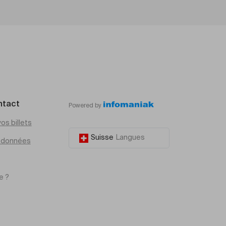
ntact
Powered by
os billets
Suisse
Langues
e données
e ?