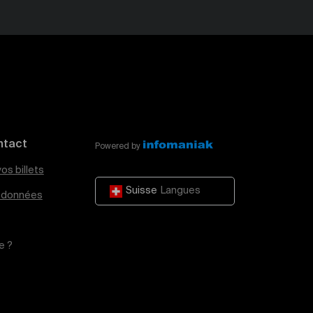
ntact
Powered by
os billets
Suisse
Langues
e données
e ?