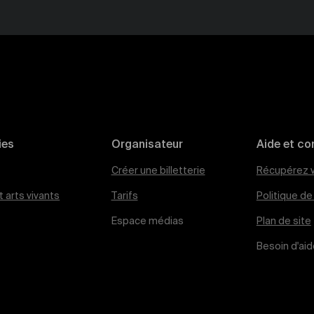
ies
Organisateur
Aide et co
Créer une billetterie
Récupérez v
 arts vivants
Tarifs
Politique d
Espace médias
Plan de site
Besoin d'aid