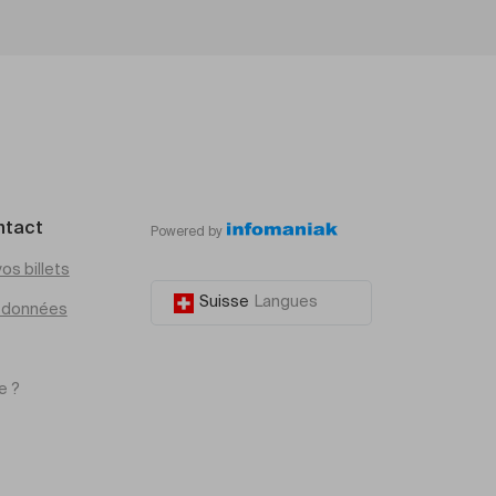
ntact
Powered by
os billets
Suisse
Langues
e données
e ?