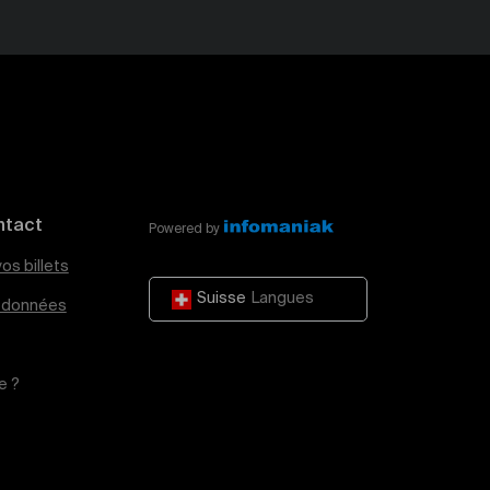
ntact
Powered by
os billets
Suisse
Langues
e données
e ?