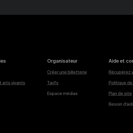
ies
Organisateur
Aide et co
Créer une billetterie
Récupérez v
 arts vivants
Tarifs
Politique d
Espace médias
Plan de site
Besoin d'aid