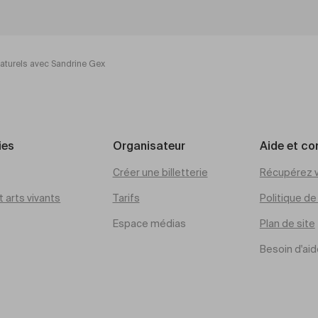
aturels avec Sandrine Gex
ies
Organisateur
Aide et co
Créer une billetterie
Récupérez v
 arts vivants
Tarifs
Politique d
Espace médias
Plan de site
Besoin d'aid