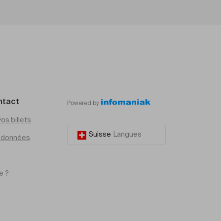
ntact
Powered by
os billets
Suisse
Langues
e données
e ?