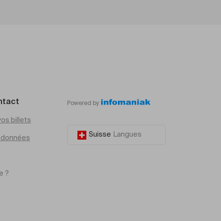
ntact
Powered by
os billets
Suisse
Langues
e données
e ?