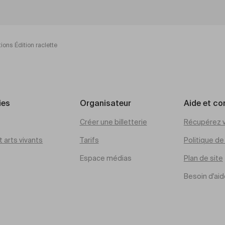
ions Édition raclette
ies
Organisateur
Aide et co
Créer une billetterie
Récupérez v
 arts vivants
Tarifs
Politique d
Espace médias
Plan de site
Besoin d'aid