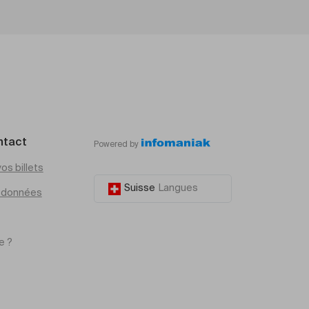
ntact
Powered by
os billets
Suisse
Langues
e données
e ?