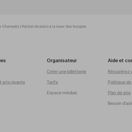
 Champéry | Récital de piano à la lueur des bougies
ies
Organisateur
Aide et co
Créer une billetterie
Récupérez v
 arts vivants
Tarifs
Politique d
Espace médias
Plan de site
Besoin d'aid