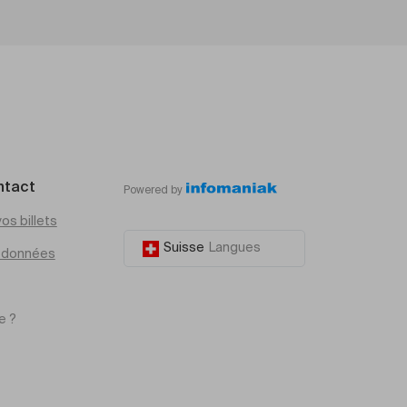
ntact
Powered by
os billets
Suisse
Langues
e données
e ?