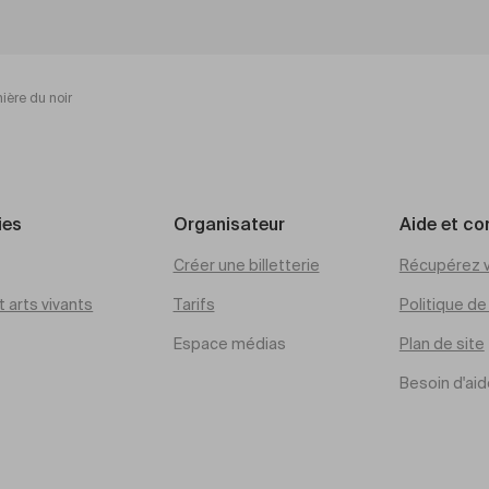
mière du noir
ies
Organisateur
Aide et co
Créer une billetterie
Récupérez v
 arts vivants
Tarifs
Politique d
Espace médias
Plan de site
Besoin d'aid