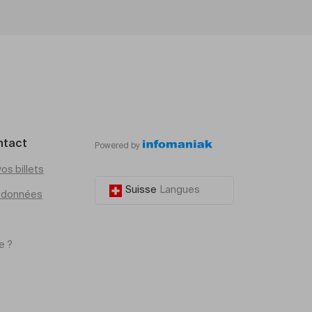
ntact
Powered by
os billets
Suisse
Langues
e données
e ?