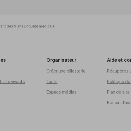
fant dès 9 ans Enquête médicale
ies
Organisateur
Aide et co
Créer une billetterie
Récupérez v
 arts vivants
Tarifs
Politique d
Espace médias
Plan de site
Besoin d'aid