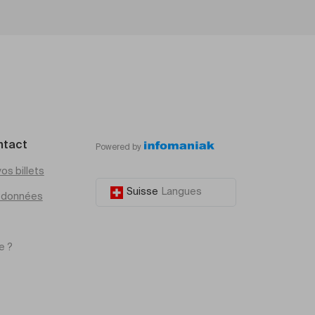
ntact
Powered by
os billets
Suisse
Langues
e données
e ?