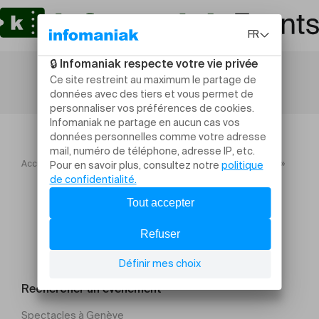
Accueil
La Folia 2025
OFFolia « BAL(L)ADE MUSICALE »
Rechercher un évènement
Spectacles à Genève