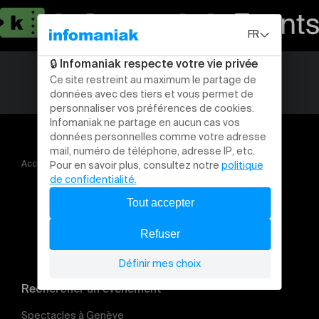
Accueil
Scènes du Grütli Un Lieu à soi
Rechercher un évènement
Spectacles à Genève