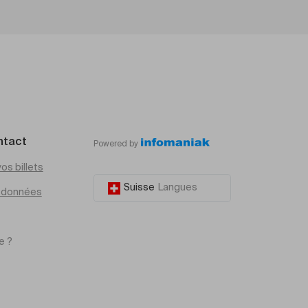
ntact
Powered by
os billets
Suisse
Langues
e données
e ?