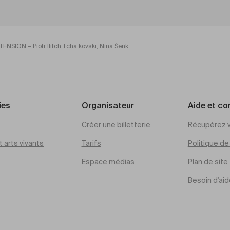
TENSION – Piotr Ilitch Tchaïkovski, Nina Šenk
ies
Organisateur
Aide et co
Créer une billetterie
Récupérez v
 arts vivants
Tarifs
Politique d
Espace médias
Plan de site
Besoin d'aid