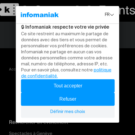
Accueil
Vulnérable
Guided Tour
Rechercher un évènement
Spectacles à Genève