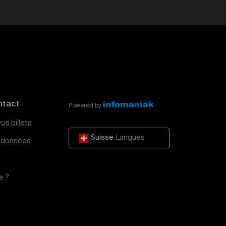
ntact
Powered by
os billets
Suisse
Langues
e données
e ?