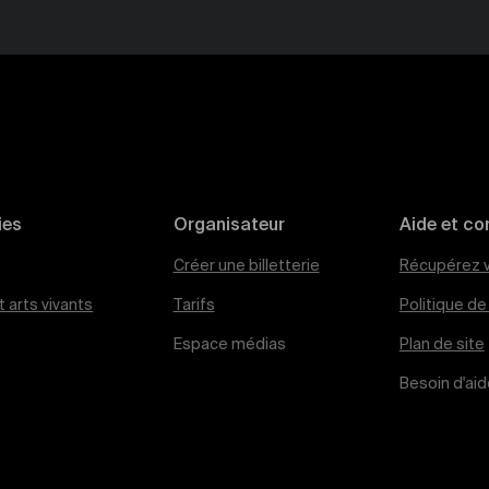
ies
Organisateur
Aide et co
Créer une billetterie
Récupérez v
 arts vivants
Tarifs
Politique d
Espace médias
Plan de site
Besoin d'aid