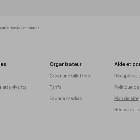
autre Joëlle Fontannaz
ies
Organisateur
Aide et co
Créer une billetterie
Récupérez v
 arts vivants
Tarifs
Politique d
Espace médias
Plan de site
Besoin d'aid