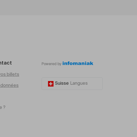
ntact
Powered by
os billets
Suisse
Langues
e données
e ?