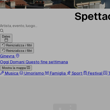
Spettac
Dates
Reinizializza i filtri
Reinizializza i filtri
Ginevra
Oggi
Domani
Questo fine settimana
Mostra la mappa
Musica
Umorismo
Famiglia
Sport
Festival
T