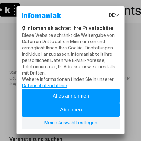
Startseite
Cours locaux à usages médicaux 28 octobre 2026 Salle G0103 (1er
étage)
Veranstaltung suchen