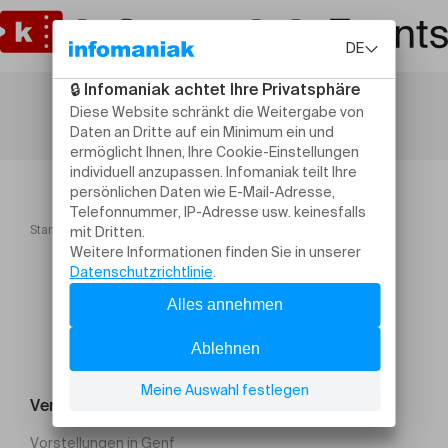
Startseite
Gala de boxe anglaise Ceinture Fouad.CLB
Veranstaltung suchen
Vorstellungen in Genf