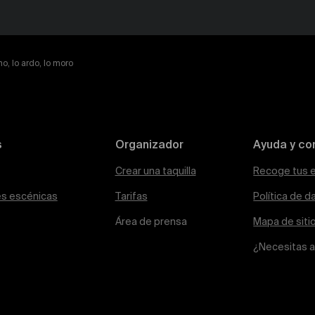
o, Io ardo, Io moro
s
Organizador
Ayuda y co
Crear una taquilla
Recoge tus 
es escénicas
Tarifas
Política de d
Área de prensa
Mapa de siti
¿Necesitas 