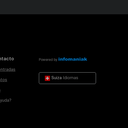
ntacto
Powered by
entradas
Suiza
Idiomas
atos
o
ayuda?