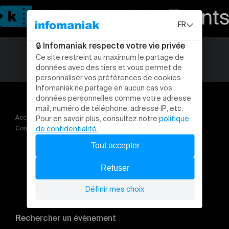
Accueil
Concert | L'accademia degli Stravaganti Io amo, Io ardo, Io moro
Rechercher un évènement