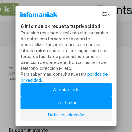
Acogida
Conférence "Plantes du cycle féminin : soulager, réguler,
accompagner"
Buscar un evento