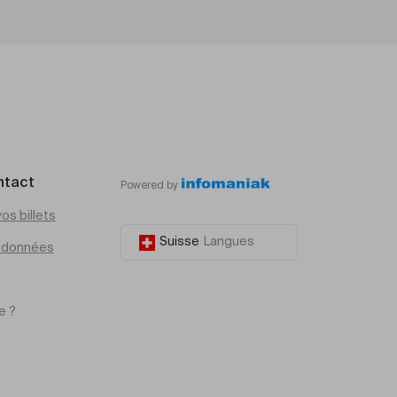
ntact
Powered by
os billets
Suisse
Langues
e données
e ?