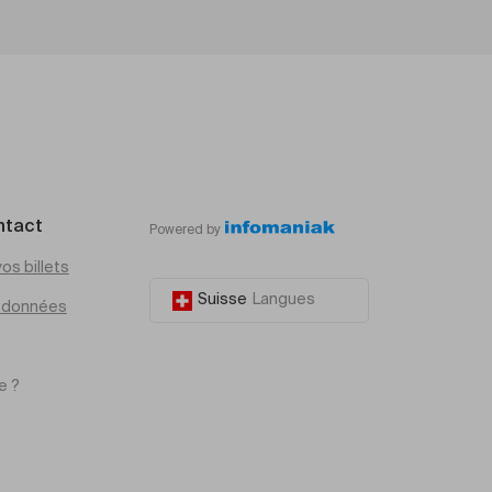
ntact
Powered by
os billets
Suisse
Langues
e données
e ?