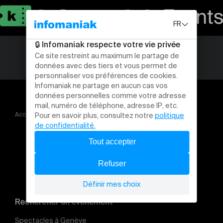
Accueil
Gressy Airfest 2024
Rechercher un évènement
Spectacles à Genève