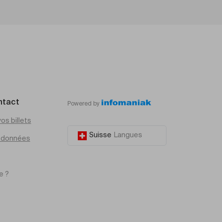
ntact
Powered by
os billets
Suisse
Langues
e données
e ?