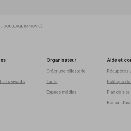
e du DOUBLAGE IMPROVISÉ
ies
Organisateur
Aide et co
Créer une billetterie
Récupérez v
 arts vivants
Tarifs
Politique d
Espace médias
Plan de site
Besoin d'aid