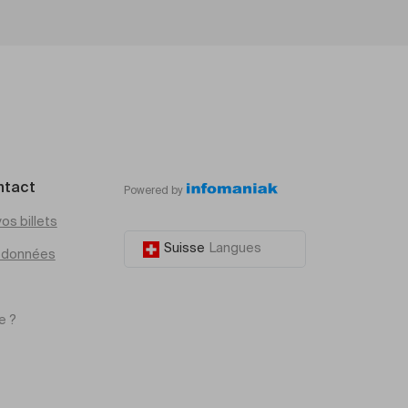
ntact
Powered by
os billets
Suisse
Langues
e données
e ?