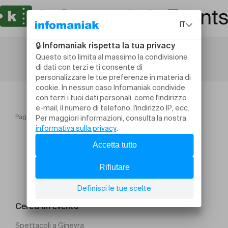
Pagina iniziale
Ciné seniors "Le diable s'habille en Prada 2"
Cerca un evento
Spettacoli a Ginevra