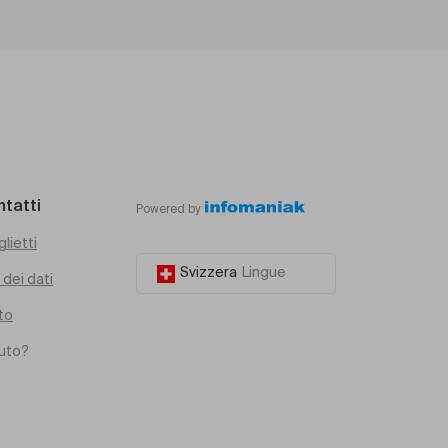
ntatti
Powered by
glietti
Svizzera
Lingue
dei dati
to
iuto?