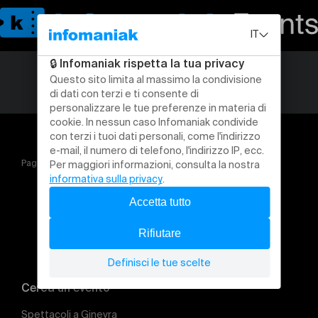
Pagina iniziale
After Loudest Silence
Cerca un evento
Spettacoli a Ginevra