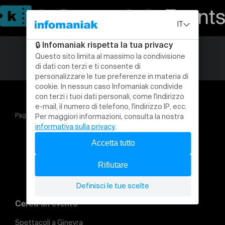
Pagina iniziale
PRISME, VERNISSAGE DE L'ALBUM « ALMA »
Cerca un evento
Spettacoli a Ginevra