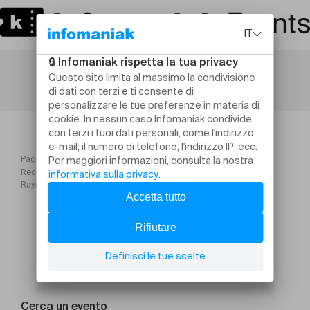
Pagina iniziale
Recluses fest#9 Pass 1 jour : Les Wampas + Dirty Old Mat+La
Raymonde+La Java Noire
Cerca un evento