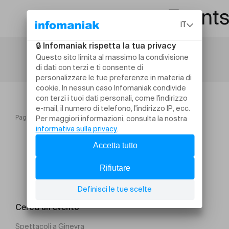
Pagina iniziale
The Last Five Years
Cerca un evento
Spettacoli a Ginevra