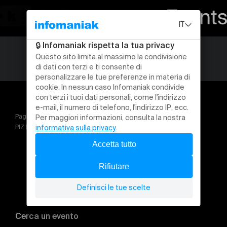
Pagina iniziale
Festivals
PIZ PALÜ PASS 2 JOURS 14+15.08.2026
Cerca un evento