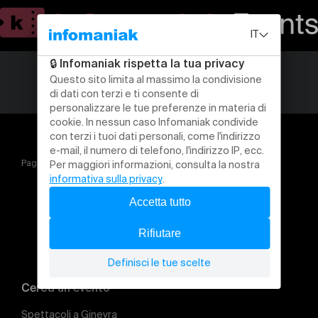
Pagina iniziale
SFCCF Ticketing
Cerca un evento
Spettacoli a Ginevra