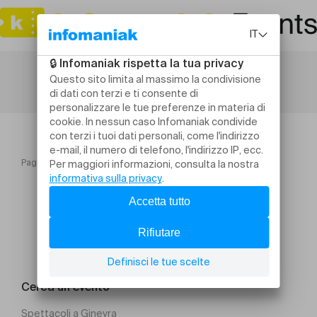
Pagina iniziale
JazzContreBand 2024
Cerca un evento
Spettacoli a Ginevra