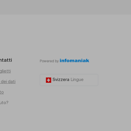
ntatti
Powered by
glietti
Svizzera
Lingue
dei dati
to
iuto?