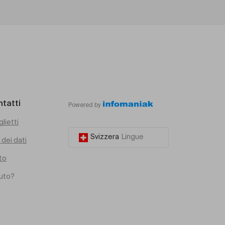
ntatti
Powered by
glietti
Svizzera
Lingue
dei dati
to
iuto?