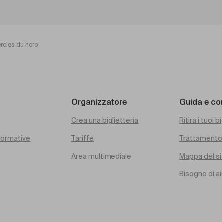
rcles du horo
Organizzatore
Guida e co
Crea una biglietteria
Ritira i tuoi bi
rformative
Tariffe
Trattamento 
Area multimediale
Mappa del si
Bisogno di a