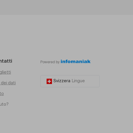
ntatti
Powered by
glietti
Svizzera
Lingue
dei dati
to
iuto?