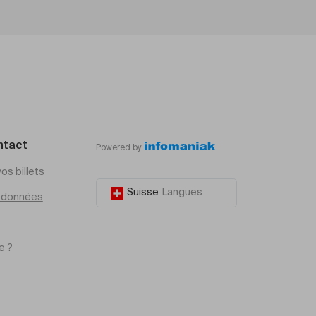
ntact
Powered by
os billets
Suisse
Langues
e données
e ?