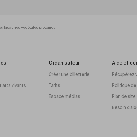
es lasagnes végétales protéines
ies
Organisateur
Aide et co
Créer une billetterie
Récupérez v
 arts vivants
Tarifs
Politique d
Espace médias
Plan de site
Besoin d'aid